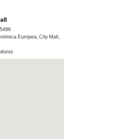
all
5486
ómica Europea, City Mall,
nduras